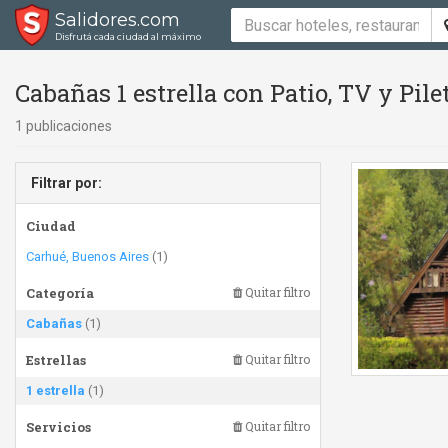
Salidores.com
Disfrutá cada ciudad al máximo
Cabañas 1 estrella con Patio, TV y Pilet
1 publicaciones
Filtrar por:
Ciudad
Carhué, Buenos Aires
(1)
Categoría
Quitar filtro
Cabañas
(1)
Estrellas
Quitar filtro
1 estrella
(1)
Servicios
Quitar filtro