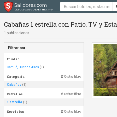
Salidores.com
Disfrutá cada ciudad al máximo
Cabañas 1 estrella con Patio, TV y Es
1 publicaciones
Filtrar por:
Ciudad
Carhué, Buenos Aires
(1)
Categoría
Quitar filtro
Cabañas
(1)
Estrellas
Quitar filtro
1 estrella
(1)
Servicios
Quitar filtro