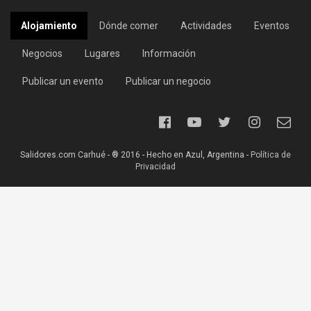
Alojamiento
Dónde comer
Actividades
Eventos
Negocios
Lugares
Información
Publicar un evento
Publicar un negocio
Salidores.com Carhué - ® 2016 - Hecho en Azul, Argentina -
Política de
Privacidad