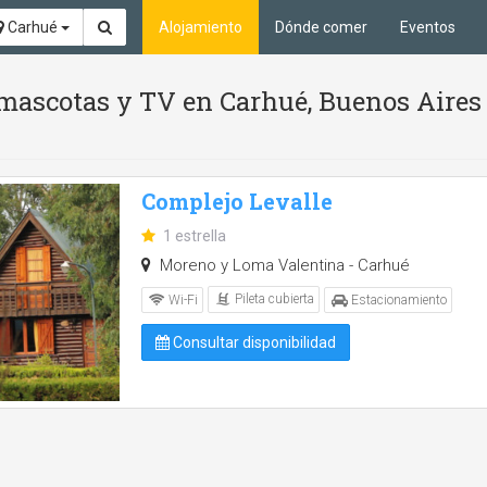
Carhué
Alojamiento
Dónde comer
Eventos
 mascotas y TV en Carhué, Buenos Aires
Complejo Levalle
1 estrella
Moreno y Loma Valentina - Carhué
Pileta cubierta
Wi-Fi
Estacionamiento
Consultar disponibilidad