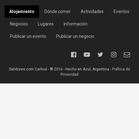
Alojamiento
Dónde comer
Actividades
Eventos
Negocios
Lugares
Información
Publicar un evento
Publicar un negocio
Salidores.com Carhué - ® 2016 - Hecho en Azul, Argentina -
Política de
Privacidad