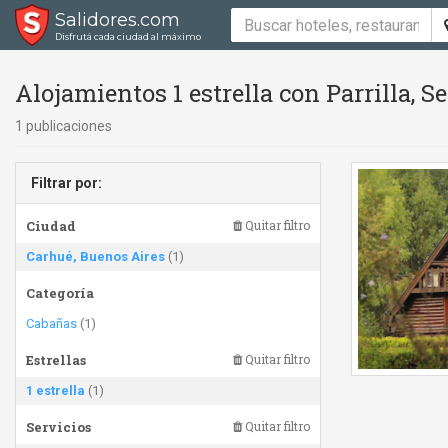
Salidores.com
Disfrutá cada ciudad al máximo
Alojamientos 1 estrella con Parrilla,
1 publicaciones
Filtrar por:
Ciudad
Quitar filtro
Carhué, Buenos Aires
(1)
Categoría
Cabañas
(1)
Estrellas
Quitar filtro
1 estrella
(1)
Servicios
Quitar filtro