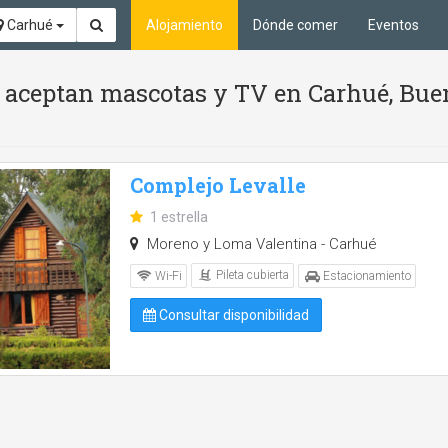
Carhué
Alojamiento
Dónde comer
Eventos
 Se aceptan mascotas y TV en Carhué, Bue
Complejo Levalle
1 estrella
Moreno y Loma Valentina - Carhué
Pileta cubierta
Wi-Fi
Estacionamiento
Consultar disponibilidad