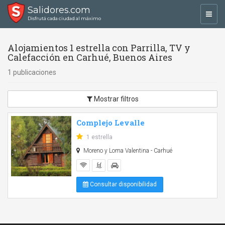
Salidores.com
Toggl
Disfrutá cada ciudad al máximo
navig
Alojamientos 1 estrella con Parrilla, TV y
Calefacción en Carhué, Buenos Aires
1 publicaciones
Mostrar filtros
Complejo Levalle
1 estrella
Moreno y Loma Valentina - Carhué
Consultar disponibilidad