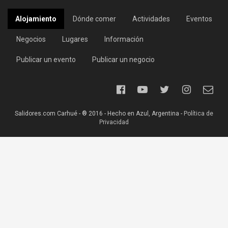
Alojamiento
Dónde comer
Actividades
Eventos
Negocios
Lugares
Información
Publicar un evento
Publicar un negocio
Salidores.com Carhué - ® 2016 - Hecho en Azul, Argentina -
Política de
Privacidad