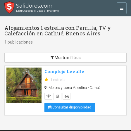
Salidores.com
Toggl
Disfrutá cada ciudad al máximo
navig
Alojamientos 1 estrella con Parrilla, TV y
Calefacción en Carhué, Buenos Aires
1 publicaciones
Mostrar filtros
Complejo Levalle
1 estrella
Moreno y Loma Valentina - Carhué
Consultar disponibilidad