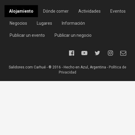
Alojamiento
Dónde comer
Actividades
Eventos
Negocios
Lugares
Información
Publicar un evento
Publicar un negocio
Salidores.com Carhué - ® 2016 - Hecho en Azul, Argentina -
Política de
Privacidad