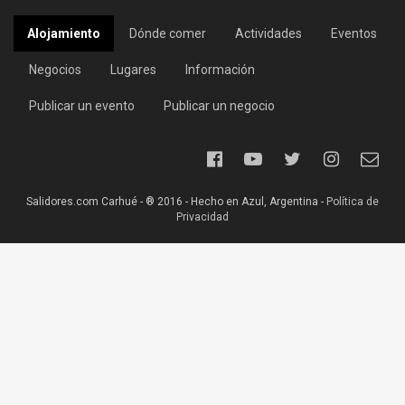
Alojamiento
Dónde comer
Actividades
Eventos
Negocios
Lugares
Información
Publicar un evento
Publicar un negocio
Salidores.com Carhué - ® 2016 - Hecho en Azul, Argentina -
Política de
Privacidad