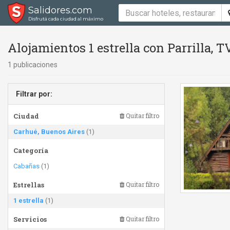
Salidores.com
Disfrutá cada ciudad al máximo
Alojamientos 1 estrella con Parrilla,
1 publicaciones
Filtrar por:
Ciudad
Quitar filtro
Carhué, Buenos Aires
(1)
Categoría
Cabañas
(1)
Estrellas
Quitar filtro
1 estrella
(1)
Servicios
Quitar filtro