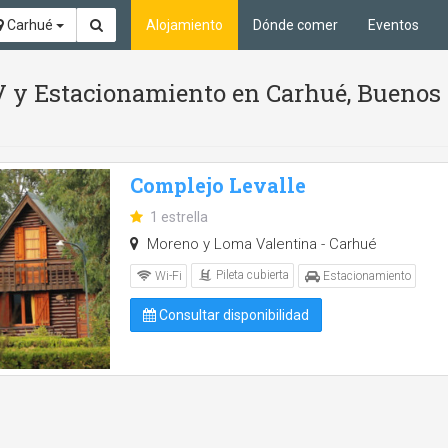
Carhué
Alojamiento
Dónde comer
Eventos
 TV y Estacionamiento en Carhué, Buenos
Complejo Levalle
1 estrella
Moreno y Loma Valentina - Carhué
Pileta cubierta
Wi-Fi
Estacionamiento
Consultar disponibilidad