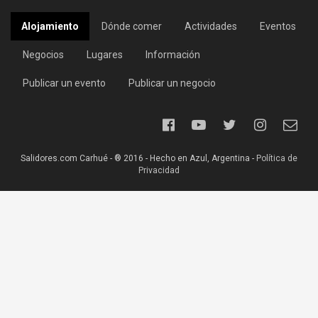
Alojamiento
Dónde comer
Actividades
Eventos
Negocios
Lugares
Información
Publicar un evento
Publicar un negocio
Salidores.com Carhué - ® 2016 - Hecho en Azul, Argentina -
Política de
Privacidad