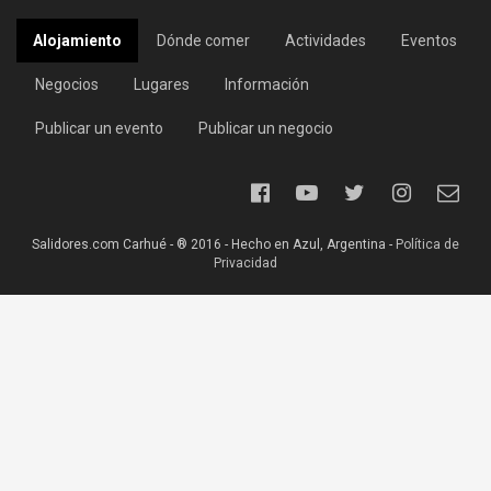
Alojamiento
Dónde comer
Actividades
Eventos
Negocios
Lugares
Información
Publicar un evento
Publicar un negocio
Salidores.com Carhué - ® 2016 - Hecho en Azul, Argentina -
Política de
Privacidad