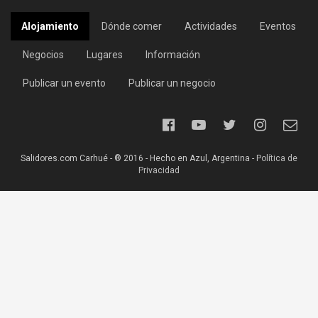
Alojamiento
Dónde comer
Actividades
Eventos
Negocios
Lugares
Información
Publicar un evento
Publicar un negocio
Salidores.com Carhué - ® 2016 - Hecho en Azul, Argentina -
Política de
Privacidad