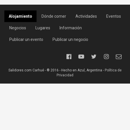
Alojamiento
Dónde comer
Actividades
Eventos
Negocios
Lugares
Información
Publicar un evento
Publicar un negocio
Salidores.com Carhué - ® 2016 - Hecho en Azul, Argentina -
Política de
Privacidad