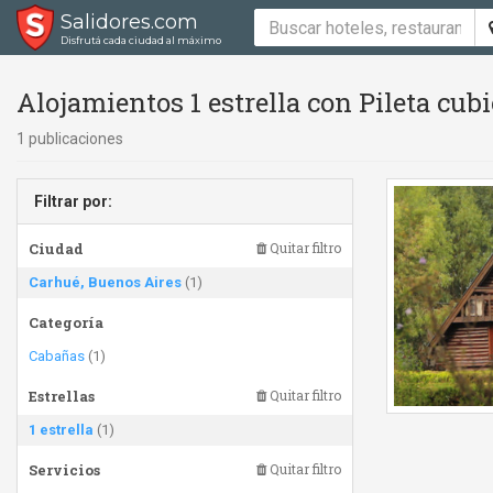
Salidores.com
Disfrutá cada ciudad al máximo
Alojamientos 1 estrella con Pileta cub
1 publicaciones
Filtrar por:
Ciudad
Quitar filtro
Carhué, Buenos Aires
(1)
Categoría
Cabañas
(1)
Estrellas
Quitar filtro
1 estrella
(1)
Servicios
Quitar filtro