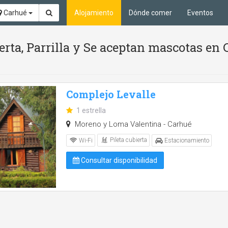
Carhué
Alojamiento
Dónde comer
Eventos
ierta, Parrilla y Se aceptan mascotas en
Complejo Levalle
1 estrella
Moreno y Loma Valentina - Carhué
Pileta cubierta
Wi-Fi
Estacionamiento
Consultar disponibilidad