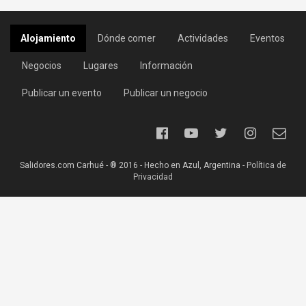
Alojamiento
Dónde comer
Actividades
Eventos
Negocios
Lugares
Información
Publicar un evento
Publicar un negocio
Salidores.com Carhué - ® 2016 - Hecho en Azul, Argentina -
Política de
Privacidad