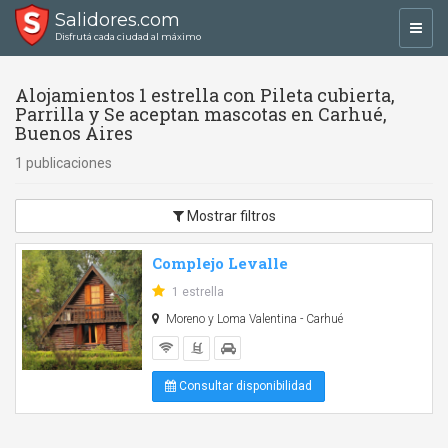
Salidores.com
Toggl
Disfrutá cada ciudad al máximo
navig
Alojamientos 1 estrella con Pileta cubierta,
Parrilla y Se aceptan mascotas en Carhué,
Buenos Aires
1 publicaciones
Mostrar filtros
Complejo Levalle
1 estrella
Moreno y Loma Valentina - Carhué
Consultar disponibilidad