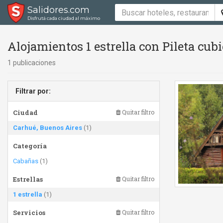
Salidores.com
Disfrutá cada ciudad al máximo
Alojamientos 1 estrella con Pileta cub
1 publicaciones
Filtrar por:
Ciudad
Quitar filtro
Carhué, Buenos Aires
(1)
Categoría
Cabañas
(1)
Estrellas
Quitar filtro
1 estrella
(1)
Servicios
Quitar filtro