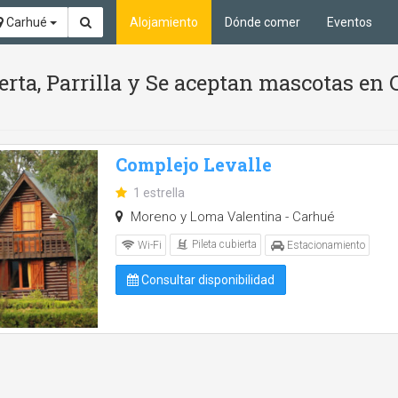
Carhué
Alojamiento
Dónde comer
Eventos
ierta, Parrilla y Se aceptan mascotas en
Complejo Levalle
1 estrella
Moreno y Loma Valentina - Carhué
Pileta cubierta
Wi-Fi
Estacionamiento
Consultar disponibilidad