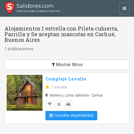
Salidores.com
Toggl
Disfrutá cada ciudad al máximo
navig
Alojamientos 1 estrella con Pileta cubierta,
Parrilla y Se aceptan mascotas en Carhué,
Buenos Aires
1 publicaciones
Mostrar filtros
Complejo Levalle
1 estrella
Moreno y Loma Valentina - Carhué
Consultar disponibilidad