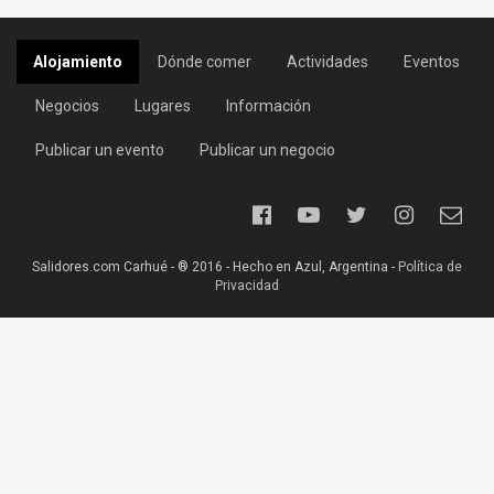
Alojamiento
Dónde comer
Actividades
Eventos
Negocios
Lugares
Información
Publicar un evento
Publicar un negocio
Salidores.com Carhué - ® 2016 - Hecho en Azul, Argentina -
Política de
Privacidad