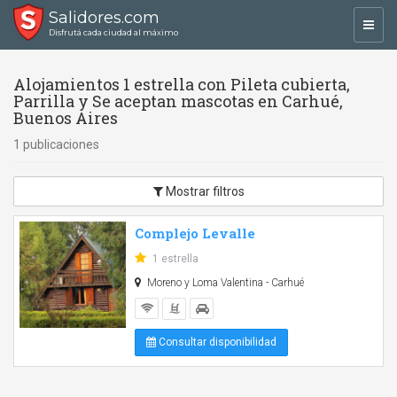
Salidores.com
Toggl
Disfrutá cada ciudad al máximo
navig
Alojamientos 1 estrella con Pileta cubierta,
Parrilla y Se aceptan mascotas en Carhué,
Buenos Aires
1 publicaciones
Mostrar filtros
Complejo Levalle
1 estrella
Moreno y Loma Valentina - Carhué
Consultar disponibilidad