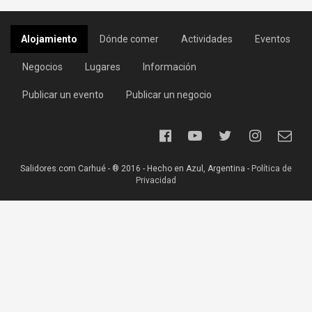
Alojamiento
Dónde comer
Actividades
Eventos
Negocios
Lugares
Información
Publicar un evento
Publicar un negocio
Salidores.com Carhué - ® 2016 - Hecho en Azul, Argentina -
Política de
Privacidad