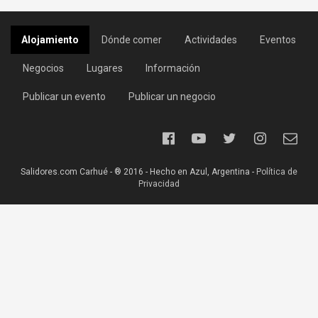
Alojamiento
Dónde comer
Actividades
Eventos
Negocios
Lugares
Información
Publicar un evento
Publicar un negocio
Salidores.com Carhué - ® 2016 - Hecho en Azul, Argentina -
Política de
Privacidad