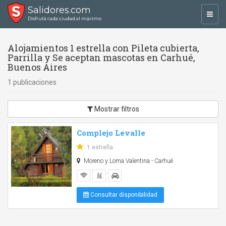
Salidores.com
Toggl
Disfrutá cada ciudad al máximo
navig
Alojamientos 1 estrella con Pileta cubierta,
Parrilla y Se aceptan mascotas en Carhué,
Buenos Aires
1 publicaciones
Mostrar filtros
Complejo Levalle
1 estrella
Moreno y Loma Valentina - Carhué
Consultar disponibilidad