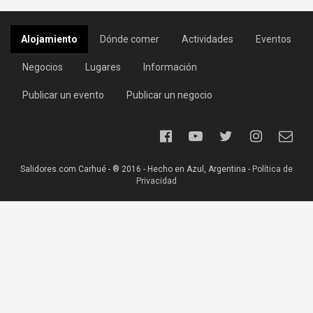
Alojamiento
Dónde comer
Actividades
Eventos
Negocios
Lugares
Información
Publicar un evento
Publicar un negocio
Salidores.com Carhué - ® 2016 - Hecho en Azul, Argentina -
Política de
Privacidad