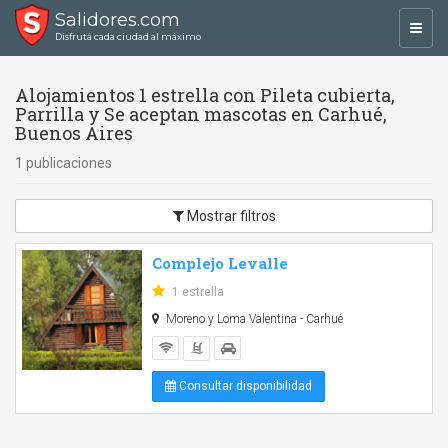
Salidores.com
Toggl
Disfrutá cada ciudad al máximo
navig
Alojamientos 1 estrella con Pileta cubierta,
Parrilla y Se aceptan mascotas en Carhué,
Buenos Aires
1 publicaciones
Mostrar filtros
Complejo Levalle
1 estrella
Moreno y Loma Valentina - Carhué
Consultar disponibilidad