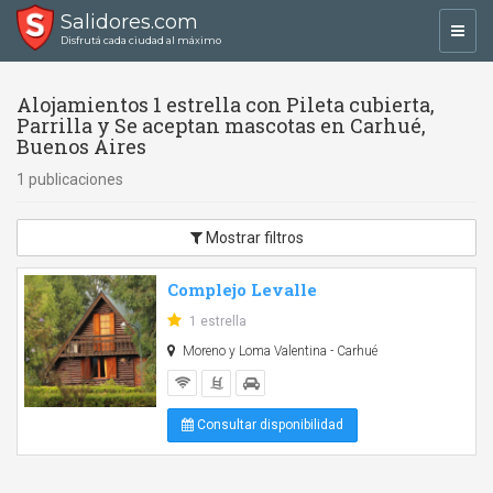
Salidores.com
Toggl
Disfrutá cada ciudad al máximo
navig
Alojamientos 1 estrella con Pileta cubierta,
Parrilla y Se aceptan mascotas en Carhué,
Buenos Aires
1 publicaciones
Mostrar filtros
Complejo Levalle
1 estrella
Moreno y Loma Valentina - Carhué
Consultar disponibilidad