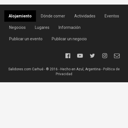
Alojamiento
Dónde comer
Actividades
Eventos
Negocios
Lugares
Información
Publicar un evento
Publicar un negocio
Salidores.com Carhué - ® 2016 - Hecho en Azul, Argentina -
Política de
Privacidad