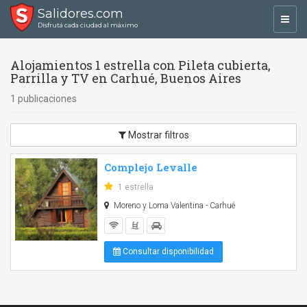
Salidores.com
Toggl
Disfrutá cada ciudad al máximo
navig
Alojamientos 1 estrella con Pileta cubierta,
Parrilla y TV en Carhué, Buenos Aires
1 publicaciones
Mostrar filtros
Complejo Levalle
1 estrella
Moreno y Loma Valentina - Carhué
Consultar disponibilidad