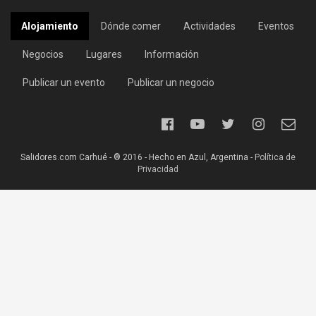
Alojamiento
Dónde comer
Actividades
Eventos
Negocios
Lugares
Información
Publicar un evento
Publicar un negocio
Salidores.com Carhué - ® 2016 - Hecho en Azul, Argentina -
Política de
Privacidad