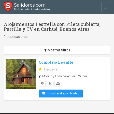
Salidores.com
Toggl
Disfrutá cada ciudad al máximo
navig
Alojamientos 1 estrella con Pileta cubierta,
Parrilla y TV en Carhué, Buenos Aires
1 publicaciones
Mostrar filtros
Complejo Levalle
1 estrella
Moreno y Loma Valentina - Carhué
Consultar disponibilidad