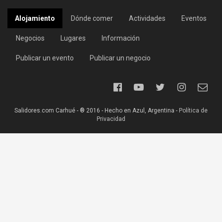
Alojamiento
Dónde comer
Actividades
Eventos
Negocios
Lugares
Información
Publicar un evento
Publicar un negocio
Salidores.com Carhué - ® 2016 - Hecho en Azul, Argentina -
Política de
Privacidad