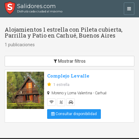
Salidores.com
Toggl
Disfrutá cada ciudad al máximo
navig
Alojamientos 1 estrella con Pileta cubierta,
Parrilla y Patio en Carhué, Buenos Aires
1 publicaciones
Mostrar filtros
Complejo Levalle
1 estrella
Moreno y Loma Valentina - Carhué
Consultar disponibilidad