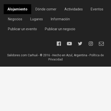
Alojamiento
Dónde comer
Actividades
Eventos
Negocios
Lugares
Información
Publicar un evento
Publicar un negocio
Salidores.com Carhué - ® 2016 - Hecho en Azul, Argentina -
Política de
Privacidad