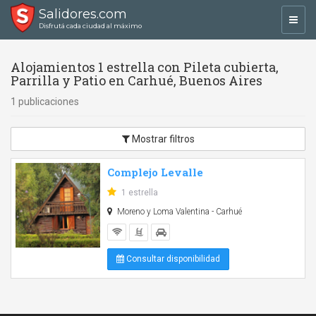
Salidores.com
Toggl
Disfrutá cada ciudad al máximo
navig
Alojamientos 1 estrella con Pileta cubierta,
Parrilla y Patio en Carhué, Buenos Aires
1 publicaciones
Mostrar filtros
Complejo Levalle
1 estrella
Moreno y Loma Valentina - Carhué
Consultar disponibilidad