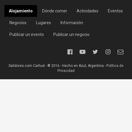
Alojamiento
Dónde comer
Actividades
Eventos
Negocios
Lugares
Información
Publicar un evento
Publicar un negocio
Salidores.com Carhué - ® 2016 - Hecho en Azul, Argentina -
Política de
Privacidad