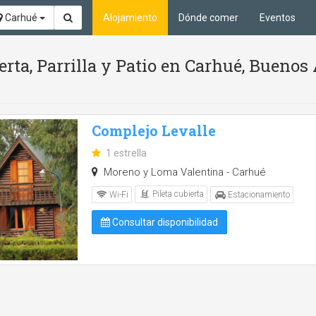
Carhué
Alojamiento
Dónde comer
Eventos
erta, Parrilla y Patio en Carhué, Buenos 
Complejo Levalle
1 estrella
Moreno y Loma Valentina - Carhué
Pileta cubierta
Wi-Fi
Estacionamiento
Consultar disponibilidad