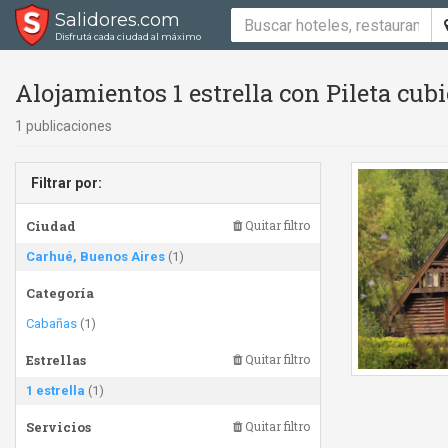
Salidores.com
Disfrutá cada ciudad al máximo
Alojamientos 1 estrella con Pileta cubi
1 publicaciones
Filtrar por:
Ciudad
Quitar filtro
Carhué, Buenos Aires
(1)
Categoría
Cabañas
(1)
Estrellas
Quitar filtro
1 estrella
(1)
Servicios
Quitar filtro