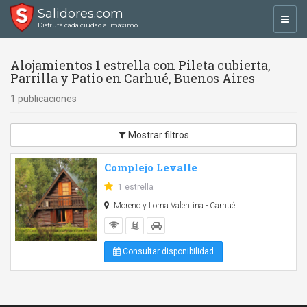
Salidores.com
Toggl
Disfrutá cada ciudad al máximo
navig
Alojamientos 1 estrella con Pileta cubierta,
Parrilla y Patio en Carhué, Buenos Aires
1 publicaciones
Mostrar filtros
Complejo Levalle
1 estrella
Moreno y Loma Valentina - Carhué
Consultar disponibilidad