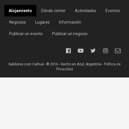
Alojamiento
Dónde comer
Actividades
Eventos
Negocios
Lugares
Información
Publicar un evento
Publicar un negocio
Salidores.com Carhué - ® 2016 - Hecho en Azul, Argentina -
Política de
Privacidad