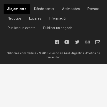
Alojamiento
Dónde comer
Actividades
Eventos
Negocios
Lugares
Información
Publicar un evento
Publicar un negocio
Salidores.com Carhué - ® 2016 - Hecho en Azul, Argentina -
Política de
Privacidad