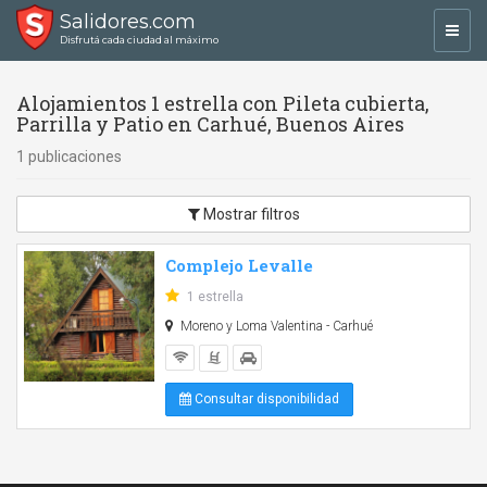
Salidores.com
Toggl
Disfrutá cada ciudad al máximo
navig
Alojamientos 1 estrella con Pileta cubierta,
Parrilla y Patio en Carhué, Buenos Aires
1 publicaciones
Mostrar filtros
Complejo Levalle
1 estrella
Moreno y Loma Valentina - Carhué
Consultar disponibilidad