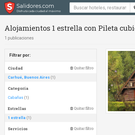
Salidores.com
Disfrutá cada ciudad al máximo
Alojamientos 1 estrella con Pileta cubi
1 publicaciones
Filtrar por:
Ciudad
Quitar filtro
Carhué, Buenos Aires
(1)
Categoría
Cabañas
(1)
Estrellas
Quitar filtro
1 estrella
(1)
Servicios
Quitar filtro