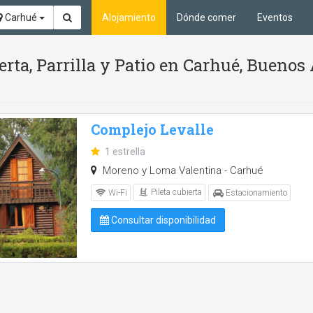
Carhué
Alojamiento
Dónde comer
Eventos
erta, Parrilla y Patio en Carhué, Buenos 
Complejo Levalle
1 estrella
Moreno y Loma Valentina - Carhué
Pileta cubierta
Wi-Fi
Estacionamiento
Consultar disponibilidad