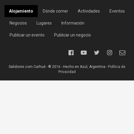
Alojamiento
Dónde comer
Actividades
Eventos
Negocios
Lugares
Información
Publicar un evento
Publicar un negocio
Salidores.com Carhué - ® 2016 - Hecho en Azul, Argentina -
Política de
Privacidad