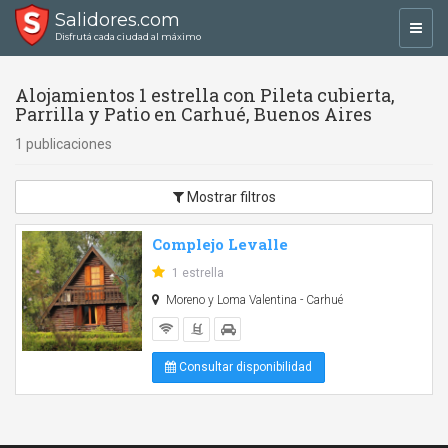
Salidores.com
Toggl
Disfrutá cada ciudad al máximo
navig
Alojamientos 1 estrella con Pileta cubierta,
Parrilla y Patio en Carhué, Buenos Aires
1 publicaciones
Mostrar filtros
Complejo Levalle
1 estrella
Moreno y Loma Valentina - Carhué
Consultar disponibilidad