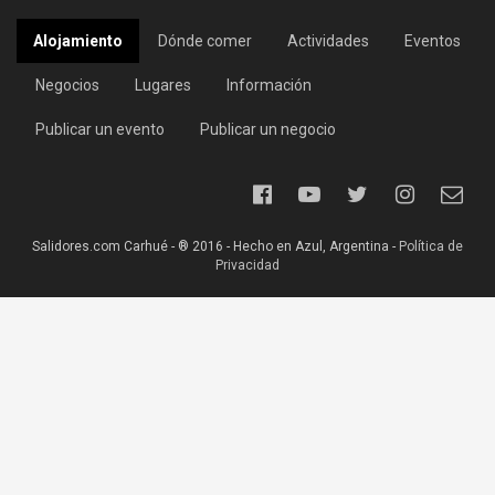
Alojamiento
Dónde comer
Actividades
Eventos
Negocios
Lugares
Información
Publicar un evento
Publicar un negocio
Salidores.com Carhué - ® 2016 - Hecho en Azul, Argentina -
Política de
Privacidad