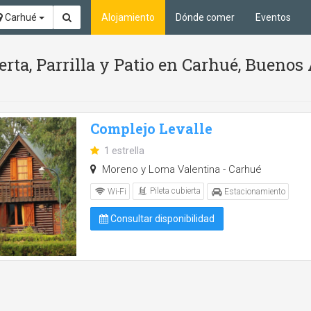
Carhué
Alojamiento
Dónde comer
Eventos
erta, Parrilla y Patio en Carhué, Buenos 
Complejo Levalle
1 estrella
Moreno y Loma Valentina - Carhué
Pileta cubierta
Wi-Fi
Estacionamiento
Consultar disponibilidad