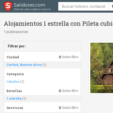
Salidores.com
Disfrutá cada ciudad al máximo
Alojamientos 1 estrella con Pileta cubi
1 publicaciones
Filtrar por:
Ciudad
Quitar filtro
Carhué, Buenos Aires
(1)
Categoría
Cabañas
(1)
Estrellas
Quitar filtro
1 estrella
(1)
Servicios
Quitar filtro