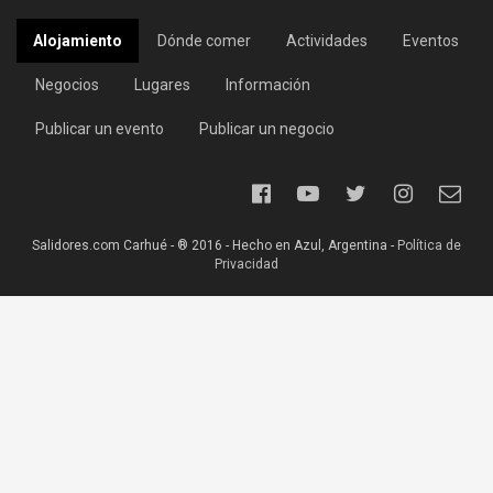
Alojamiento
Dónde comer
Actividades
Eventos
Negocios
Lugares
Información
Publicar un evento
Publicar un negocio
Salidores.com Carhué - ® 2016 - Hecho en Azul, Argentina -
Política de
Privacidad