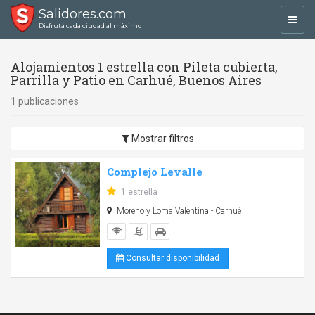
Salidores.com
Toggl
Disfrutá cada ciudad al máximo
navig
Alojamientos 1 estrella con Pileta cubierta,
Parrilla y Patio en Carhué, Buenos Aires
1 publicaciones
Mostrar filtros
Complejo Levalle
1 estrella
Moreno y Loma Valentina - Carhué
Consultar disponibilidad