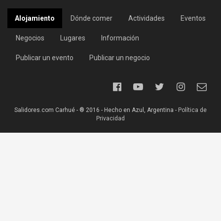
Alojamiento
Dónde comer
Actividades
Eventos
Negocios
Lugares
Información
Publicar un evento
Publicar un negocio
Salidores.com Carhué - ® 2016 - Hecho en Azul, Argentina -
Política de
Privacidad