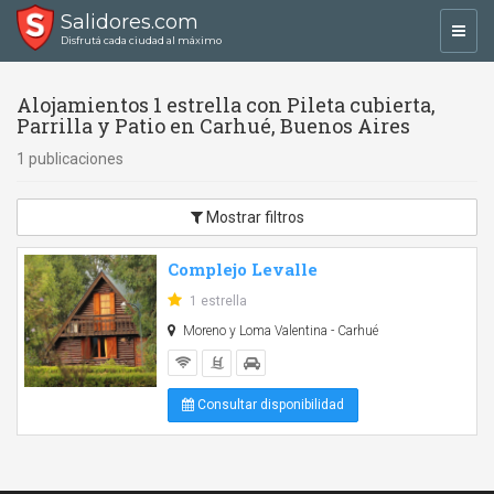
Salidores.com
Toggl
Disfrutá cada ciudad al máximo
navig
Alojamientos 1 estrella con Pileta cubierta,
Parrilla y Patio en Carhué, Buenos Aires
1 publicaciones
Mostrar filtros
Complejo Levalle
1 estrella
Moreno y Loma Valentina - Carhué
Consultar disponibilidad