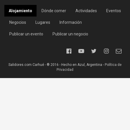
Alojamiento
Dónde comer
Actividades
Eventos
Negocios
Lugares
Información
Publicar un evento
Publicar un negocio
Salidores.com Carhué - ® 2016 - Hecho en Azul, Argentina -
Política de
Privacidad