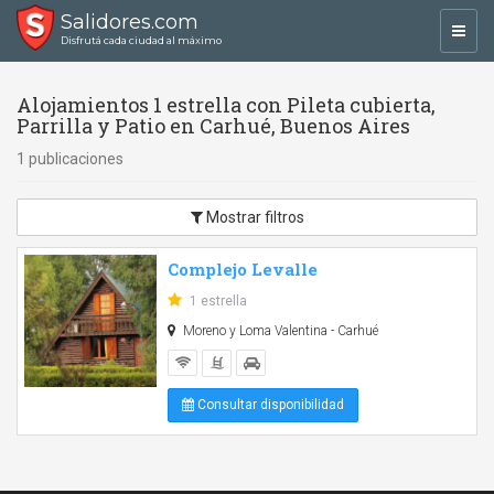
Salidores.com
Toggl
Disfrutá cada ciudad al máximo
navig
Alojamientos 1 estrella con Pileta cubierta,
Parrilla y Patio en Carhué, Buenos Aires
1 publicaciones
Mostrar filtros
Complejo Levalle
1 estrella
Moreno y Loma Valentina - Carhué
Consultar disponibilidad