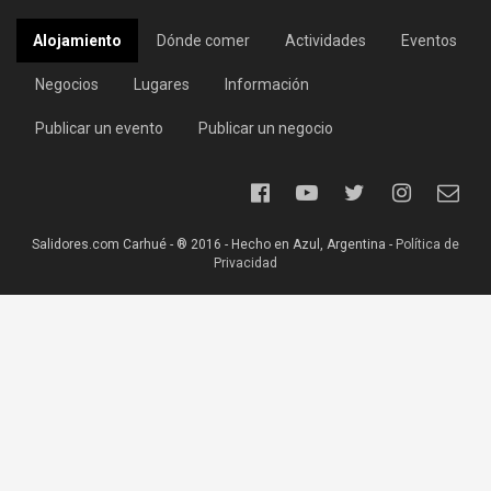
Alojamiento
Dónde comer
Actividades
Eventos
Negocios
Lugares
Información
Publicar un evento
Publicar un negocio
Salidores.com Carhué - ® 2016 - Hecho en Azul, Argentina -
Política de
Privacidad