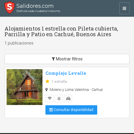
Salidores.com
Toggl
Disfrutá cada ciudad al máximo
navig
Alojamientos 1 estrella con Pileta cubierta,
Parrilla y Patio en Carhué, Buenos Aires
1 publicaciones
Mostrar filtros
Complejo Levalle
1 estrella
Moreno y Loma Valentina - Carhué
Consultar disponibilidad