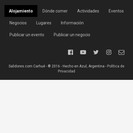
Alojamiento
Dónde comer
Actividades
Eventos
Negocios
Lugares
Información
Publicar un evento
Publicar un negocio
Salidores.com Carhué - ® 2016 - Hecho en Azul, Argentina -
Política de
Privacidad