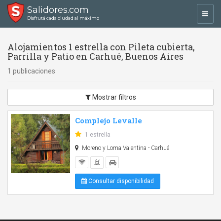
Salidores.com
Toggl
Disfrutá cada ciudad al máximo
navig
Alojamientos 1 estrella con Pileta cubierta,
Parrilla y Patio en Carhué, Buenos Aires
1 publicaciones
Mostrar filtros
Complejo Levalle
1 estrella
Moreno y Loma Valentina - Carhué
Consultar disponibilidad