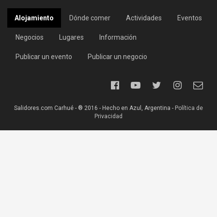
Alojamiento
Dónde comer
Actividades
Eventos
Negocios
Lugares
Información
Publicar un evento
Publicar un negocio
Salidores.com Carhué - ® 2016 - Hecho en Azul, Argentina -
Política de
Privacidad