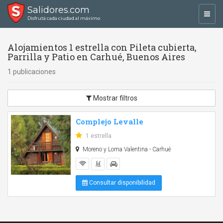
Salidores.com
Toggl
Disfrutá cada ciudad al máximo
navig
Alojamientos 1 estrella con Pileta cubierta,
Parrilla y Patio en Carhué, Buenos Aires
1 publicaciones
Mostrar filtros
Complejo Levalle
1 estrella
Moreno y Loma Valentina - Carhué
Consultar disponibilidad