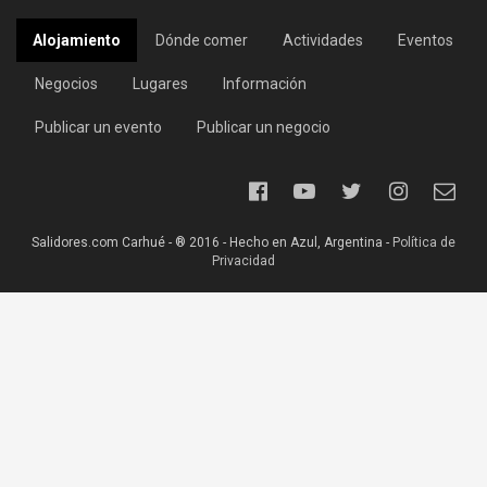
Alojamiento
Dónde comer
Actividades
Eventos
Negocios
Lugares
Información
Publicar un evento
Publicar un negocio
Salidores.com Carhué - ® 2016 - Hecho en Azul, Argentina -
Política de
Privacidad