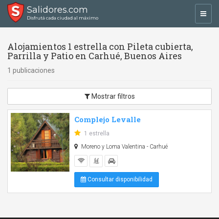
Salidores.com
Toggl
Disfrutá cada ciudad al máximo
navig
Alojamientos 1 estrella con Pileta cubierta,
Parrilla y Patio en Carhué, Buenos Aires
1 publicaciones
Mostrar filtros
Complejo Levalle
1 estrella
Moreno y Loma Valentina - Carhué
Consultar disponibilidad