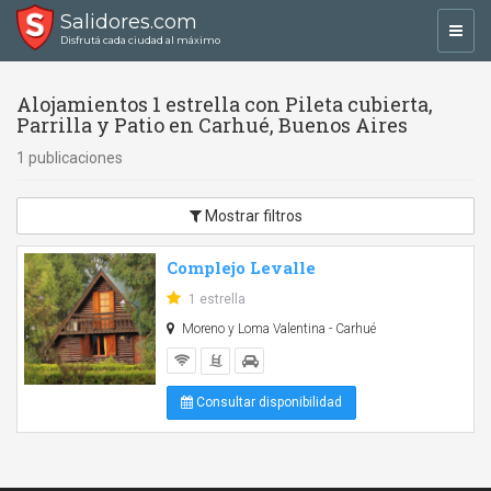
Salidores.com
Toggl
Disfrutá cada ciudad al máximo
navig
Alojamientos 1 estrella con Pileta cubierta,
Parrilla y Patio en Carhué, Buenos Aires
1 publicaciones
Mostrar filtros
Complejo Levalle
1 estrella
Moreno y Loma Valentina - Carhué
Consultar disponibilidad