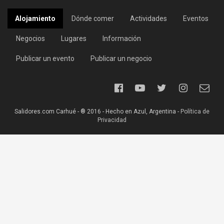
Alojamiento
Dónde comer
Actividades
Eventos
Negocios
Lugares
Información
Publicar un evento
Publicar un negocio
Salidores.com Carhué - ® 2016 - Hecho en Azul, Argentina -
Política de
Privacidad