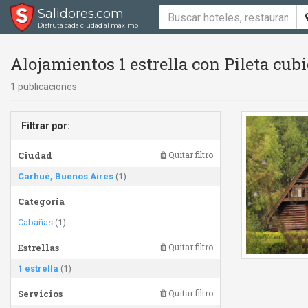
Salidores.com
Disfrutá cada ciudad al máximo
Alojamientos 1 estrella con Pileta cubi
1 publicaciones
Filtrar por:
Ciudad
Quitar filtro
Carhué, Buenos Aires
(1)
Categoría
Cabañas
(1)
Estrellas
Quitar filtro
1 estrella
(1)
Servicios
Quitar filtro