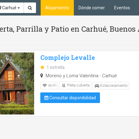
Carhué
Alojamiento
Dónde comer
Eventos
erta, Parrilla y Patio en Carhué, Buenos 
Complejo Levalle
1 estrella
Moreno y Loma Valentina - Carhué
Pileta cubierta
Wi-Fi
Estacionamiento
Consultar disponibilidad