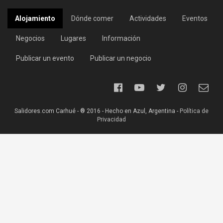
Alojamiento
Dónde comer
Actividades
Eventos
Negocios
Lugares
Información
Publicar un evento
Publicar un negocio
Salidores.com Carhué - ® 2016 - Hecho en Azul, Argentina -
Política de
Privacidad