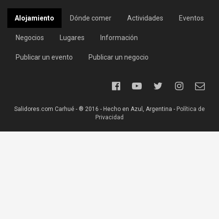
Alojamiento
Dónde comer
Actividades
Eventos
Negocios
Lugares
Información
Publicar un evento
Publicar un negocio
Salidores.com Carhué - ® 2016 - Hecho en Azul, Argentina -
Política de
Privacidad