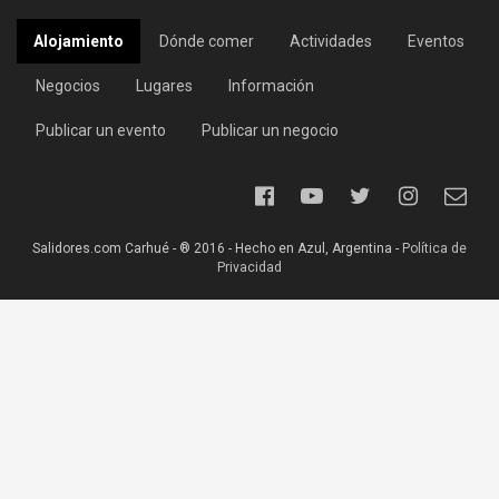
Alojamiento
Dónde comer
Actividades
Eventos
Negocios
Lugares
Información
Publicar un evento
Publicar un negocio
Salidores.com Carhué - ® 2016 - Hecho en Azul, Argentina -
Política de
Privacidad