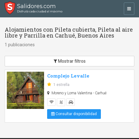
Salidores.com
Toggl
Disfrutá cada ciudad al máximo
navig
Alojamientos con Pileta cubierta, Pileta al aire
libre y Parrilla en Carhué, Buenos Aires
1 publicaciones
Mostrar filtros
Complejo Levalle
1 estrella
Moreno y Loma Valentina - Carhué
Consultar disponibilidad