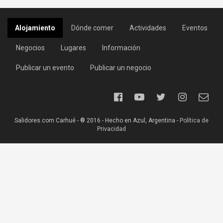
Alojamiento
Dónde comer
Actividades
Eventos
Negocios
Lugares
Información
Publicar un evento
Publicar un negocio
Salidores.com Carhué - ® 2016 - Hecho en Azul, Argentina -
Política de
Privacidad