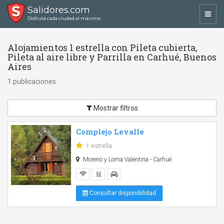
Salidores.com
Toggl
Disfrutá cada ciudad al máximo
navig
Alojamientos 1 estrella con Pileta cubierta,
Pileta al aire libre y Parrilla en Carhué, Buenos
Aires
1 publicaciones
Mostrar filtros
Complejo Levalle
1 estrella
Moreno y Loma Valentina - Carhué
Consultar disponibilidad