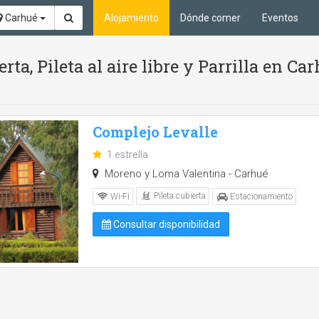
Carhué
Alojamiento
Dónde comer
Eventos
rta, Pileta al aire libre y Parrilla en C
Complejo Levalle
1 estrella
Moreno y Loma Valentina - Carhué
Pileta cubierta
Wi-Fi
Estacionamiento
Consultar disponibilidad