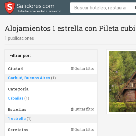
Salidores.com
Disfrutá cada ciudad al máximo
Alojamientos 1 estrella con Pileta cubie
1 publicaciones
Filtrar por:
Ciudad
Quitar filtro
Carhué, Buenos Aires
(1)
Categoría
Cabañas
(1)
Estrellas
Quitar filtro
1 estrella
(1)
Servicios
Quitar filtro