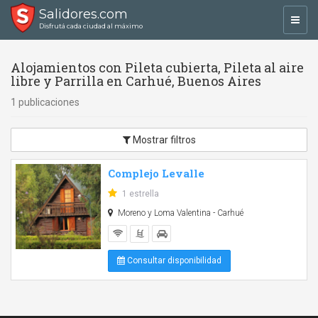
Salidores.com
Toggl
Disfrutá cada ciudad al máximo
navig
Alojamientos con Pileta cubierta, Pileta al aire
libre y Parrilla en Carhué, Buenos Aires
1 publicaciones
Mostrar filtros
Complejo Levalle
1 estrella
Moreno y Loma Valentina - Carhué
Consultar disponibilidad