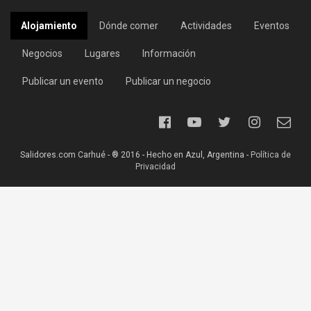
Alojamiento
Dónde comer
Actividades
Eventos
Negocios
Lugares
Información
Publicar un evento
Publicar un negocio
Salidores.com Carhué - ® 2016 - Hecho en Azul, Argentina -
Política de
Privacidad