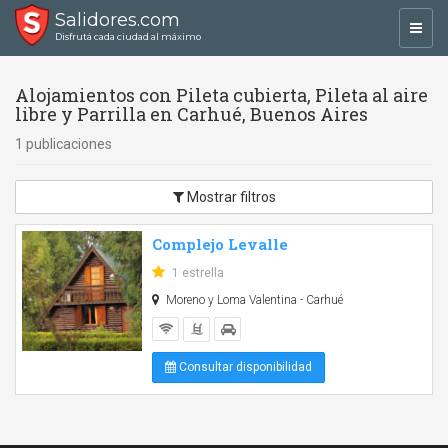
Salidores.com
Toggl
Disfrutá cada ciudad al máximo
navig
Alojamientos con Pileta cubierta, Pileta al aire
libre y Parrilla en Carhué, Buenos Aires
1 publicaciones
Mostrar filtros
Complejo Levalle
1 estrella
Moreno y Loma Valentina - Carhué
Consultar disponibilidad