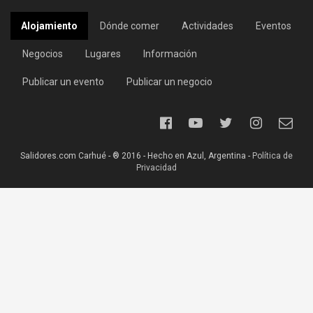
Alojamiento
Dónde comer
Actividades
Eventos
Negocios
Lugares
Información
Publicar un evento
Publicar un negocio
Salidores.com Carhué - ® 2016 - Hecho en Azul, Argentina -
Política de
Privacidad