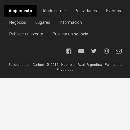
Alojamiento
Dónde comer
Actividades
Eventos
Negocios
Lugares
Información
Publicar un evento
Publicar un negocio
Salidores.com Carhué - ® 2016 - Hecho en Azul, Argentina -
Política de
Privacidad