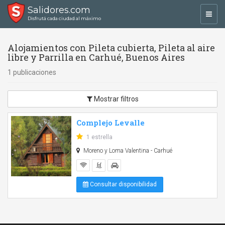
Salidores.com
Toggl
Disfrutá cada ciudad al máximo
navig
Alojamientos con Pileta cubierta, Pileta al aire
libre y Parrilla en Carhué, Buenos Aires
1 publicaciones
Mostrar filtros
Complejo Levalle
1 estrella
Moreno y Loma Valentina - Carhué
Consultar disponibilidad